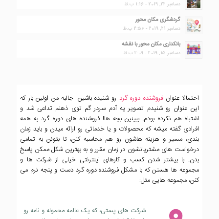
دسامبر 22, 2019 - 1:16 ب.ظ
گردشگری مکان محور
دسامبر 21, 2019 - 2:56 ب.ظ
بانکداری مکان محور با نقشه
دسامبر 15, 2019 - 2:09 ب.ظ
احتمالا عنوان
فروشنده دوره گرد
رو شنیده باشین. جالبه من اولین بار که
این عنوان رو شنیدم تصویر یه آدم سردر گم توی ذهنم تداعی شد و
اشتباه هم نکرده بودم. ببینین بچه ها! فروشنده های دوره گرد به همه
افرادی گفته میشه که محصولات و یا خدماتی رو ارائه میدن و باید زمان
بندی، مسیر و هزینه هاشون رو هم محاسبه کنن، تا بتونن به تمامی
درخواست های مشتریانشون در زمان مقرر و به بهترین شکل ممکن پاسخ
بدن. با بیشتر شدن کسب و کارهای اینترنتی خیلی از شرکت ها و
مجموعه ها هستن که با مشکل فروشنده دوره گرد دست و پنجه نرم می
کنن، مجموعه هایی مثل:
شرکت های پستی، که یک عالمه محموله و نامه رو