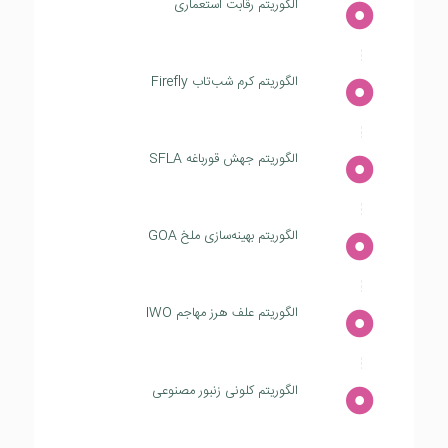
الگوریتم رقابت استعماری
الگوریتم کرم شب‌تاب Firefly
الگوریتم جهش قورباغه SFLA
الگوریتم بهینه‌سازی ملخ GOA
الگوریتم علف هرز مهاجم IWO
الگوریتم کلونی زنبور مصنوعی