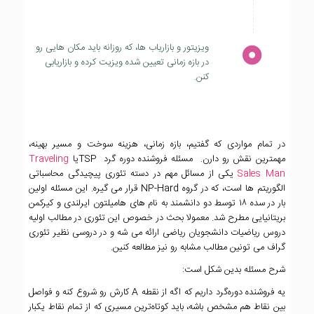
ویزیتور و بازاریاب ها، که روزانه باید مکان هایی رو
در بازه زمانی تعیین شده ویزیت کرده و بازاریابی
کنن.
در تمام مواردی که گفتیم، بازه زمانی، هزینه سوخت و مسیر بهینه،
مهمترین نقش رو دارن. مسئله فروشنده دوره گرد TSPیا
Traveling
Sales Man
یکی از مسائل مهم در دسته تئوری پیچیدگی محاسباتی
الگوریتم ها است، که در گروه NP-Hard قرار می گیره. این مسئله اولین
بار در سده ۱۸ توسط دو دانشمند به نام های هامیلتون ایرلندی و کیرکمن
بریتانیایی مطرح شد. معمولا بحث در خصوص این تئوری در مطالب اولیه
دروس ریاضیات دانشجویان ریاضی ارائه می شه و در دروسی نظیر تئوری
گراف می تونین مطالب مشابه رو نیز مطالعه کنین.
شرح مسئله بدین شکل است:
یه فروشنده دوره‌گرد داریم که اگه از نقطه A کارش رو شروع کنه و فواصل
بین نقاط هم مشخص باشه، باید کوتاه‌ترین مسیری که از تمام نقاط یکبار