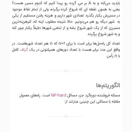
بازدید می‌کنه و به A بر می گرده رو پیدا کنیم که کدوم مسیر هست؟
یعنی به همون نقطه ای که شروع کرده برگرده، ولی از تمام نقاط موجود
در مسیرش یکبار بگذره. تعدادی شهر داریم و هزینه رفتن مستقیم از یکی
به شهر دیگه رو هم می‌دونیم. حالا نتیجه مطلوب اینه که، کم‌هزینه‌ترین
مسیری که از یک شهر شروع بشه و از تمامی شهرها دقیقاٌ یکبار عبور کنه
و به شهر شروع برگرده.
تعداد کل راه‌حل‌ها برابر است با برای n>۲ که n هم تعداد شهرهاست. در
واقع این عدد برابر هست با تعداد دورهای همیلتونی در یک
گراف
کامل
با n رأس.
الگوریتم‌ها
مسئله فروشنده دوره‌گرد جزء مسائل
NP-hard
است. راه‌های معمول
مقابله با مسائلی این چنینی عبارتند از: