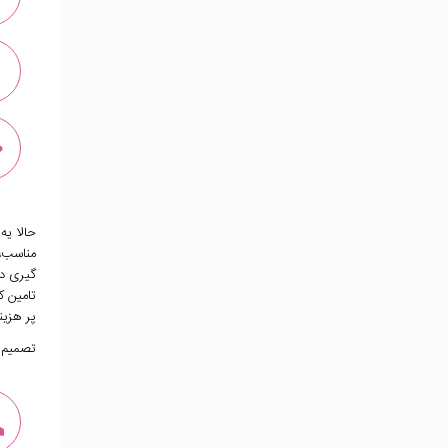
حالا ی
مناسب، 
گیری در
تامین ک
پر هزین
تصمیم گ