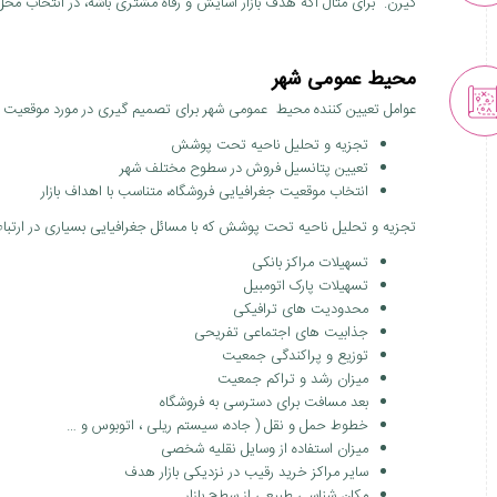
گیرن. برای مثال اگه هدف بازار آسایش و رفاه مشتری باشه، در انتخاب محل 
محیط عمومی شهر
عوامل تعیین کننده محیط عمومی شهر برای تصمیم گیری در مورد موقعیت فر
تجزیه و تحلیل ناحیه تحت پوشش
تعیین پتانسیل فروش در سطوح مختلف شهر
انتخاب موقعیت جغرافیایی فروشگاه، متناسب با اهداف بازار
تجزیه و تحلیل ناحیه تحت پوشش که با مسائل جغرافیایی بسیاری در ارتبا
تسهیلات مراکز بانکی
تسهیلات پارک اتومبیل
محدودیت های ترافیکی
جذابیت های اجتماعی تفریحی
توزیع و پراکندگی جمعیت
میزان رشد و تراکم جمعیت
بعد مسافت برای دسترسی به فروشگاه
خطوط حمل و نقل ( جاده، سیستم ریلی ، اتوبوس و …
میزان استفاده از وسایل نقلیه شخصی
سایر مراکز خرید رقیب در نزدیکی بازار هدف
مکان شناسی طبیعی از سطح بازار