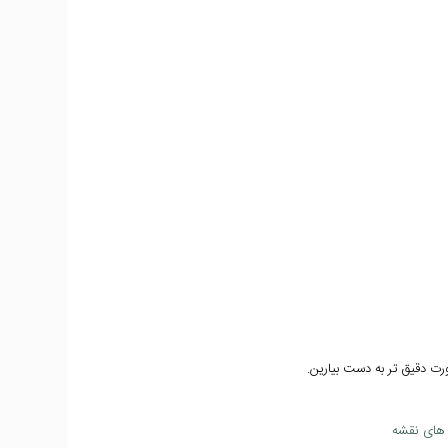
رت دقیق تر به دست بیارین.
س های نقشه