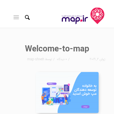
Welcome-to-map
/
/
ژوئن 2, 2019
0 دیدگاه
توسط
map-shiveh