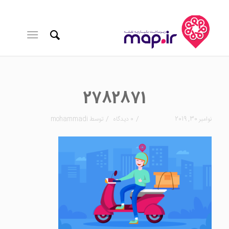
2782871
/
/
نوامبر 30, 2019
0 دیدگاه
توسط
mohammadi