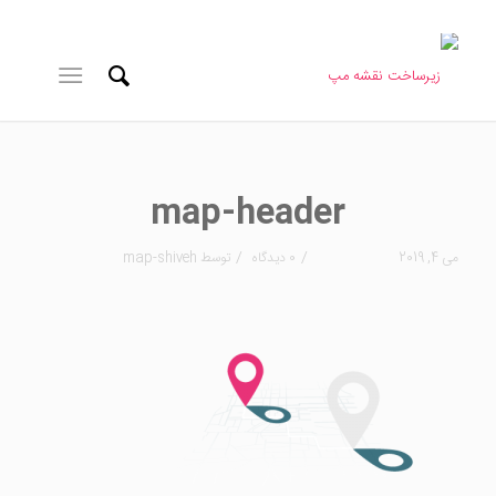
map-header
/
/
می 4, 2019
0 دیدگاه
توسط
map-shiveh