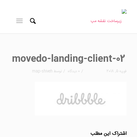
movedo-landing-client-02
/
/
فوریه 5, 2018
0 دیدگاه
توسط
map-shiveh
اشتراک این مطلب