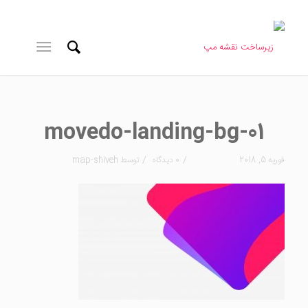
movedo-landing-bg-01
/
/
فوریه 5, 2018
0 دیدگاه
توسط
map-shiveh