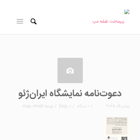
دعوت‌نامه نمایشگاه ایران‌ژئو
/
/
/
نوامبر 15, 2025
0 دیدگاه
در
blog
توسط
map-shiveh