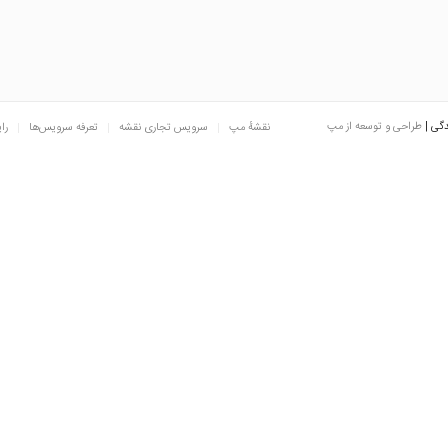
دگی |
طراحی و توسعه از مپ
نقشه‌ٔ مپ
سرویس تجاری نقشه
تعرفه سرویس‌ها
را