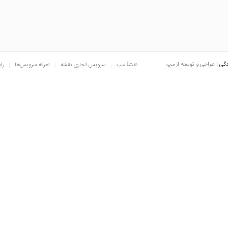
دگی |
طراحی و توسعه از مپ
نقشه‌ٔ مپ
سرویس تجاری نقشه
تعرفه سرویس‌ها
را